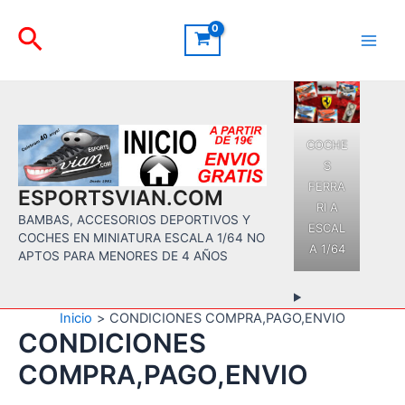
Ir
Buscar
al
contenido
Main
Men
COCHE
S
FERRA
ESPORTSVIAN.COM
RI A
BAMBAS, ACCESORIOS DEPORTIVOS Y
ESCAL
COCHES EN MINIATURA ESCALA 1/64 NO
A 1/64
APTOS PARA MENORES DE 4 AÑOS
Inicio
CONDICIONES COMPRA,PAGO,ENVIO
CONDICIONES
COMPRA,PAGO,ENVIO