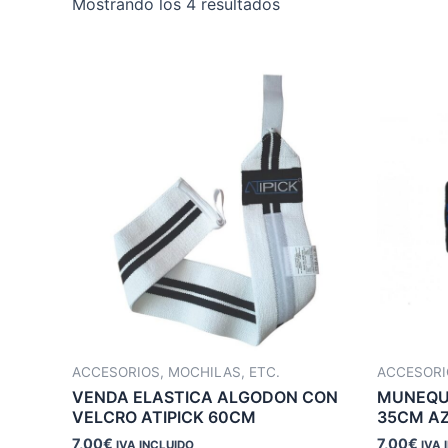
Ordenado
Mostrando los 4 resultados
por
los
últimos
ACCESORIOS, MOCHILAS, ETC.
ACCESORI
VENDA ELASTICA ALGODON CON
MUNEQUE
VELCRO ATIPICK 60CM
35CM A
7,00
€
7,00
€
IVA INCLUIDO
IVA 