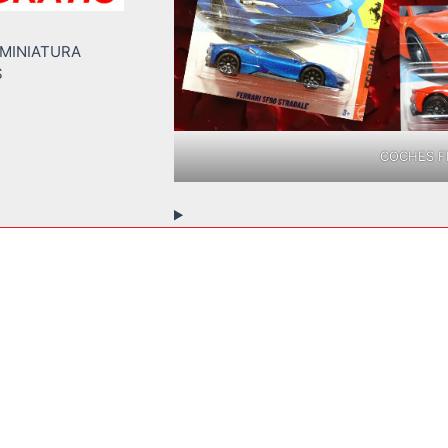
 MINIATURA
S
COCHES FE