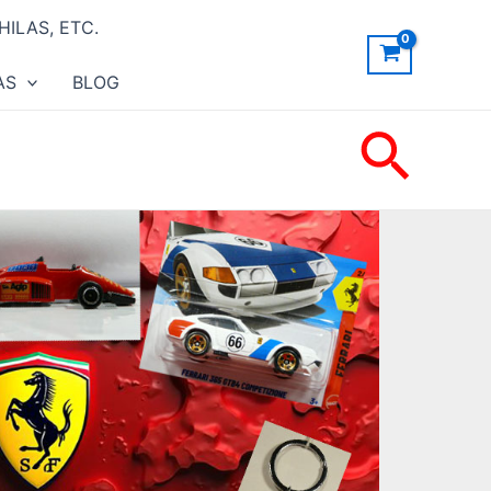
ILAS, ETC.
AS
BLOG
Busc