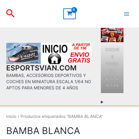
Ir
Buscar
al
contenido
Main
Men
COCHE
S
FERRA
ESPORTSVIAN.COM
RI A
BAMBAS, ACCESORIOS DEPORTIVOS Y
ESCAL
COCHES EN MINIATURA ESCALA 1/64 NO
A 1/64
APTOS PARA MENORES DE 4 AÑOS
Inicio
/ Productos etiquetados “BAMBA BLANCA”
BAMBA BLANCA