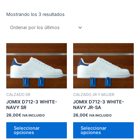
Ordenado
Mostrando los 3 resultados
por
los
últimos
CALZADO SR
CALZADO JR Y MUJER
JOMIX D712-3 WHITE-
JOMIX D712-3 WHITE-
NAVY SR
NAVY JR-SA
26,00
€
26,00
€
IVA INCLUIDO
IVA INCLUIDO
Este
Es
Seleccionar
Seleccionar
producto
pr
opciones
opciones
tiene
tie