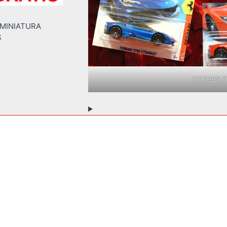
 MINIATURA
S
COCHES FE