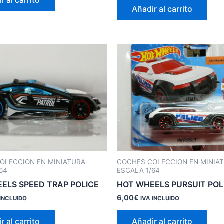
r al carrito
Añadir al carrito
OLECCION EN MINIATURA
COCHES COLECCION EN MINIA
64
ESCALA 1/64
ELS SPEED TRAP POLICE
HOT WHEELS PURSUIT POL
6,00
€
 INCLUIDO
IVA INCLUIDO
r al carrito
Añadir al carrito