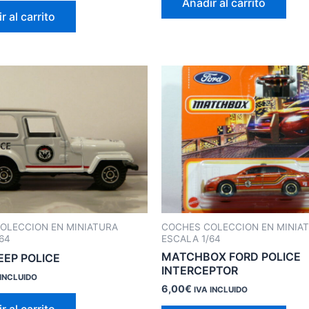
Añadir al carrito
r al carrito
OLECCION EN MINIATURA
COCHES COLECCION EN MINIA
64
ESCALA 1/64
MATCHBOX FORD POLICE
EEP POLICE
INTERCEPTOR
 INCLUIDO
6,00
€
IVA INCLUIDO