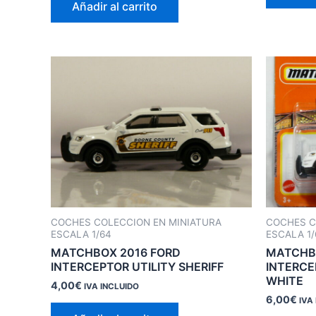
Añadir al carrito
COCHES COLECCION EN MINIATURA
COCHES C
ESCALA 1/64
ESCALA 1/
MATCHBOX 2016 FORD
MATCHB
INTERCEPTOR UTILITY SHERIFF
INTERCE
WHITE
4,00
€
IVA INCLUIDO
6,00
€
IVA