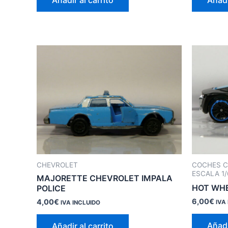
Añadir al carrito
Añadi
CHEVROLET
COCHES C
ESCALA 1/
MAJORETTE CHEVROLET IMPALA
HOT WHE
POLICE
6,00
€
4,00
€
IVA
IVA INCLUIDO
Añadi
Añadir al carrito