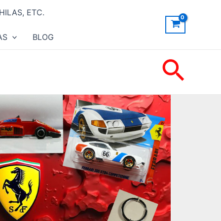
ILAS, ETC.
AS
BLOG
Busc