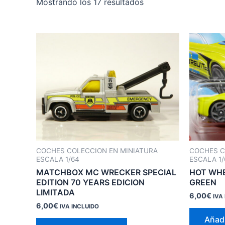
Ordenado
Mostrando los 17 resultados
por
los
últimos
COCHES COLECCION EN MINIATURA
COCHES C
ESCALA 1/64
ESCALA 1/
MATCHBOX MC WRECKER SPECIAL
HOT WHE
EDITION 70 YEARS EDICION
GREEN
LIMITADA
6,00
€
IVA
6,00
€
IVA INCLUIDO
Añadi