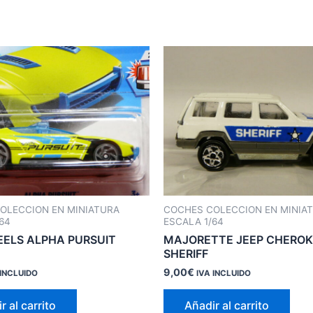
OLECCION EN MINIATURA
COCHES COLECCION EN MINIA
64
ESCALA 1/64
ELS ALPHA PURSUIT
MAJORETTE JEEP CHEROK
SHERIFF
9,00
€
 INCLUIDO
IVA INCLUIDO
r al carrito
Añadir al carrito