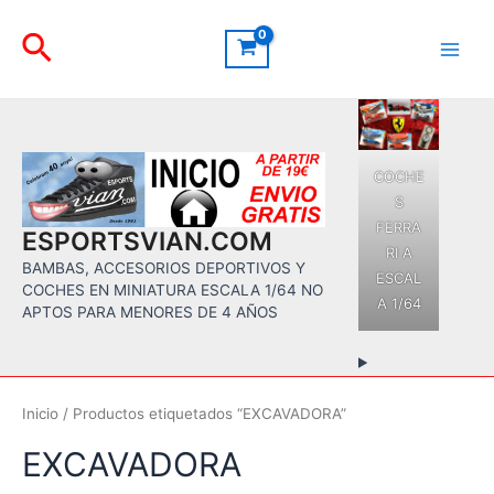
Ir
Buscar
al
contenido
Main
Men
COCHE
S
FERRA
ESPORTSVIAN.COM
RI A
BAMBAS, ACCESORIOS DEPORTIVOS Y
ESCAL
COCHES EN MINIATURA ESCALA 1/64 NO
A 1/64
APTOS PARA MENORES DE 4 AÑOS
Inicio
/ Productos etiquetados “EXCAVADORA”
EXCAVADORA