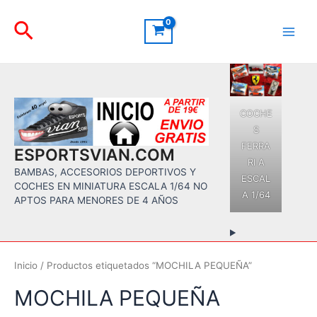
Ir
Buscar
al
contenido
Main
Men
COCHE
S
FERRA
ESPORTSVIAN.COM
RI A
BAMBAS, ACCESORIOS DEPORTIVOS Y
ESCAL
COCHES EN MINIATURA ESCALA 1/64 NO
A 1/64
APTOS PARA MENORES DE 4 AÑOS
Inicio
/ Productos etiquetados “MOCHILA PEQUEÑA”
MOCHILA PEQUEÑA