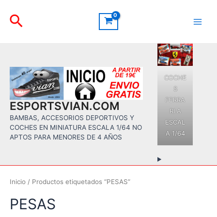
Ir
Buscar
al
contenido
Main
Men
COCHE
S
FERRA
ESPORTSVIAN.COM
RI A
BAMBAS, ACCESORIOS DEPORTIVOS Y
ESCAL
COCHES EN MINIATURA ESCALA 1/64 NO
A 1/64
APTOS PARA MENORES DE 4 AÑOS
Inicio
/ Productos etiquetados “PESAS”
PESAS