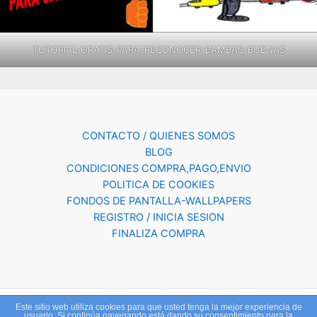
TUTORIAL-GRATIS-PARA-RECONOCER-BAMBAS-BUENAS
CONTACTO / QUIENES SOMOS
BLOG
CONDICIONES COMPRA,PAGO,ENVIO
POLITICA DE COOKIES
FONDOS DE PANTALLA-WALLPAPERS
REGISTRO / INICIA SESION
FINALIZA COMPRA
Este sitio web utiliza cookies para que usted tenga la mejor experiencia de
Copyright © 2026 ESPORTSVIAN.COM | Powered by
Tema Astra
usuario. Si continúa navegando está dando su consentimiento para la