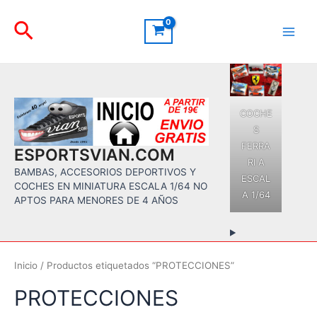
Ir
Buscar
al
contenido
Main
Men
COCHE
S
FERRA
ESPORTSVIAN.COM
RI A
BAMBAS, ACCESORIOS DEPORTIVOS Y
ESCAL
COCHES EN MINIATURA ESCALA 1/64 NO
A 1/64
APTOS PARA MENORES DE 4 AÑOS
Inicio
/ Productos etiquetados “PROTECCIONES”
PROTECCIONES