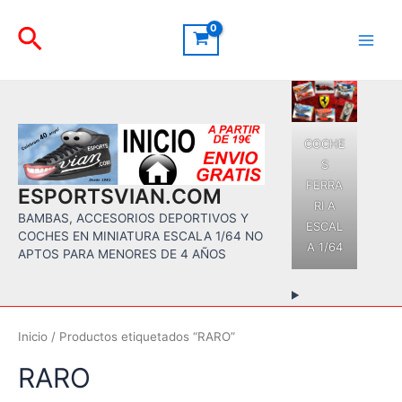
Ir
Buscar
al
contenido
Main
Men
COCHE
S
FERRA
ESPORTSVIAN.COM
RI A
BAMBAS, ACCESORIOS DEPORTIVOS Y
ESCAL
COCHES EN MINIATURA ESCALA 1/64 NO
A 1/64
APTOS PARA MENORES DE 4 AÑOS
Inicio
/ Productos etiquetados “RARO”
RARO