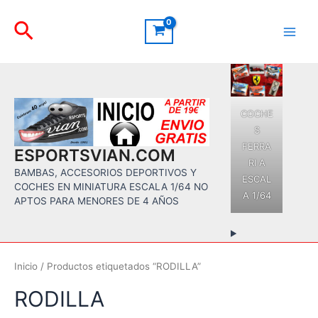
Ir
Buscar
al
contenido
Main
Men
COCHE
S
FERRA
ESPORTSVIAN.COM
RI A
BAMBAS, ACCESORIOS DEPORTIVOS Y
ESCAL
COCHES EN MINIATURA ESCALA 1/64 NO
A 1/64
APTOS PARA MENORES DE 4 AÑOS
Inicio
/ Productos etiquetados “RODILLA”
RODILLA