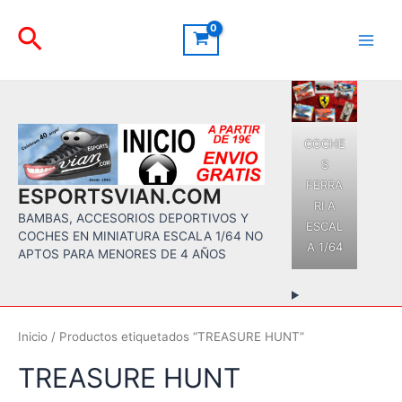
Ir
Buscar
al
contenido
Main
Men
COCHE
S
FERRA
ESPORTSVIAN.COM
RI A
BAMBAS, ACCESORIOS DEPORTIVOS Y
ESCAL
COCHES EN MINIATURA ESCALA 1/64 NO
A 1/64
APTOS PARA MENORES DE 4 AÑOS
Inicio
/ Productos etiquetados “TREASURE HUNT”
TREASURE HUNT