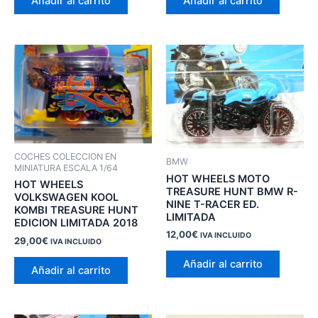
Añadir al carrito
Añadir al carrito
COCHES COLECCION EN
BMW
MINIATURA ESCALA 1/64
HOT WHEELS MOTO
HOT WHEELS
TREASURE HUNT BMW R-
VOLKSWAGEN KOOL
NINE T-RACER ED.
KOMBI TREASURE HUNT
LIMITADA
EDICION LIMITADA 2018
12,00
€
IVA INCLUIDO
29,00
€
IVA INCLUIDO
Añadir al carrito
Añadir al carrito