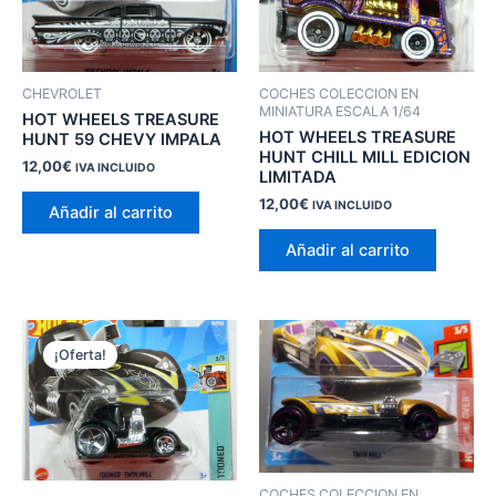
CHEVROLET
COCHES COLECCION EN
MINIATURA ESCALA 1/64
HOT WHEELS TREASURE
HOT WHEELS TREASURE
HUNT 59 CHEVY IMPALA
HUNT CHILL MILL EDICION
12,00
€
IVA INCLUIDO
LIMITADA
12,00
€
IVA INCLUIDO
Añadir al carrito
Añadir al carrito
¡Oferta!
COCHES COLECCION EN