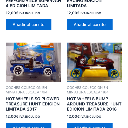
PERFORMANCE SUPERVAN
RACING EDICION
4 EDICION LIMITADA
LIMITADA
12,00
€
12,00
€
IVA INCLUIDO
IVA INCLUIDO
Añadir al carrito
Añadir al carrito
COCHES COLECCION EN
COCHES COLECCION EN
MINIATURA ESCALA 1/64
MINIATURA ESCALA 1/64
HOT WHEELS SO PLOWED
HOT WHEELS BUMP
TREASURE HUNT EDICION
AROUND TREASURE HUNT
LIMITADA 2017
EDICION LIMITADA 2018
12,00
€
12,00
€
IVA INCLUIDO
IVA INCLUIDO