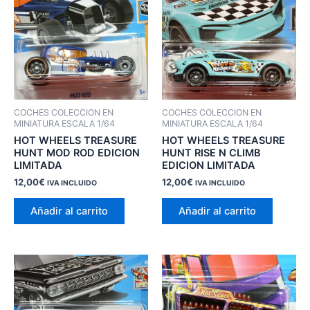
COCHES COLECCION EN
COCHES COLECCION EN
MINIATURA ESCALA 1/64
MINIATURA ESCALA 1/64
HOT WHEELS TREASURE
HOT WHEELS TREASURE
HUNT MOD ROD EDICION
HUNT RISE N CLIMB
LIMITADA
EDICION LIMITADA
12,00
€
12,00
€
IVA INCLUIDO
IVA INCLUIDO
Añadir al carrito
Añadir al carrito