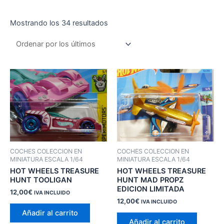
Ordenado
Mostrando los 34 resultados
por
los
últimos
COCHES COLECCION EN
COCHES COLECCION EN
MINIATURA ESCALA 1/64
MINIATURA ESCALA 1/64
HOT WHEELS TREASURE
HOT WHEELS TREASURE
HUNT TOOLIGAN
HUNT MAD PROPZ
EDICION LIMITADA
12,00
€
IVA INCLUIDO
12,00
€
IVA INCLUIDO
Añadir al carrito
Añadir al carrito