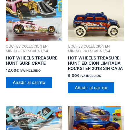
COCHES COLECCION EN
COCHES COLECCION EN
MINIATURA ESCALA 1/64
MINIATURA ESCALA 1/64
HOT WHEELS TREASURE
HOT WHEELS TREASURE
HUNT SURF CRATE
HUNT EDICION LIMITADA
ROCKSTER 2018 SIN CAJA
12,00
€
IVA INCLUIDO
6,00
€
IVA INCLUIDO
Añadir al carrito
Añadir al carrito