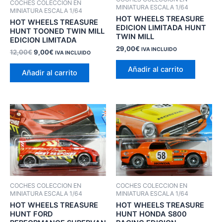
COCHES COLECCION EN
MINIATURA ESCALA 1/64
MINIATURA ESCALA 1/64
HOT WHEELS TREASURE
HOT WHEELS TREASURE
EDICION LIMITADA HUNT
HUNT TOONED TWIN MILL
TWIN MILL
EDICION LIMITADA
29,00
€
IVA INCLUIDO
El
El
12,00
€
9,00
€
IVA INCLUIDO
precio
precio
original
actual
Añadir al carrito
Añadir al carrito
era:
es:
12,00€.
9,00€.
COCHES COLECCION EN
COCHES COLECCION EN
MINIATURA ESCALA 1/64
MINIATURA ESCALA 1/64
HOT WHEELS TREASURE
HOT WHEELS TREASURE
HUNT FORD
HUNT HONDA S800