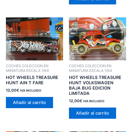
COCHES COLECCION EN
COCHES COLECCION EN
MINIATURA ESCALA 1/64
MINIATURA ESCALA 1/64
HOT WHEELS TREASURE
HOT WHEELS TREASURE
HUNT AIN T FARE
HUNT VOLKSWAGEN
BAJA BUG EDICION
12,00
€
IVA INCLUIDO
LIMITADA
12,00
€
IVA INCLUIDO
Añadir al carrito
Añadir al carrito