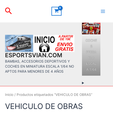
Ir
Buscar
al
contenido
Main
Men
COCHE
S
FERRA
ESPORTSVIAN.COM
RI A
BAMBAS, ACCESORIOS DEPORTIVOS Y
ESCAL
COCHES EN MINIATURA ESCALA 1/64 NO
A 1/64
APTOS PARA MENORES DE 4 AÑOS
Inicio
/ Productos etiquetados “VEHICULO DE OBRAS”
VEHICULO DE OBRAS