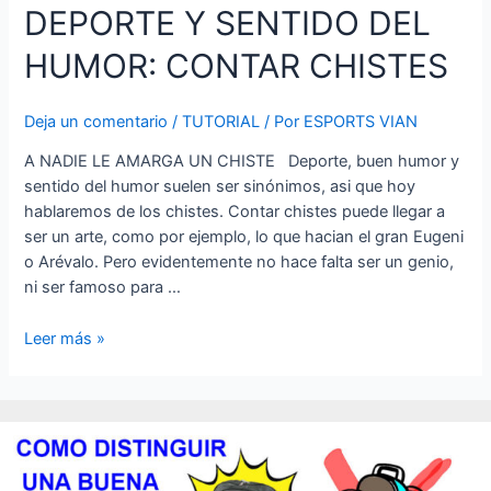
DEPORTE Y SENTIDO DEL
HUMOR: CONTAR CHISTES
Deja un comentario
/
TUTORIAL
/ Por
ESPORTS VIAN
A NADIE LE AMARGA UN CHISTE Deporte, buen humor y
sentido del humor suelen ser sinónimos, asi que hoy
hablaremos de los chistes. Contar chistes puede llegar a
ser un arte, como por ejemplo, lo que hacian el gran Eugeni
o Arévalo. Pero evidentemente no hace falta ser un genio,
ni ser famoso para …
DEPORTE
Leer más »
Y
SENTIDO
DEL
HUMOR:
CONTAR
CHISTES