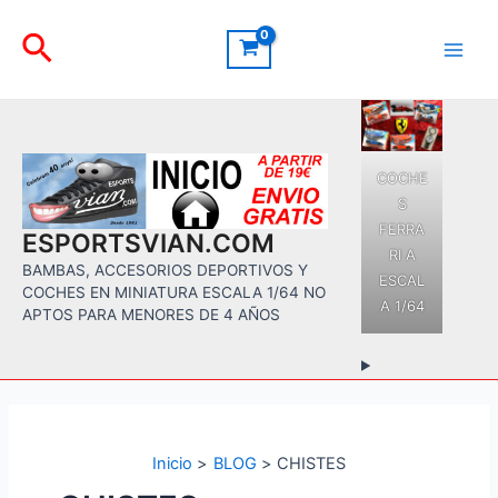
Ir
Buscar
al
contenido
Main
Men
COCHE
S
FERRA
ESPORTSVIAN.COM
RI A
BAMBAS, ACCESORIOS DEPORTIVOS Y
ESCAL
COCHES EN MINIATURA ESCALA 1/64 NO
A 1/64
APTOS PARA MENORES DE 4 AÑOS
Inicio
BLOG
CHISTES