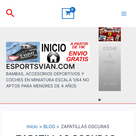
Ir
Buscar
al
contenido
Main
Men
COCHE
S
FERRA
ESPORTSVIAN.COM
RI A
BAMBAS, ACCESORIOS DEPORTIVOS Y
ESCAL
COCHES EN MINIATURA ESCALA 1/64 NO
A 1/64
APTOS PARA MENORES DE 4 AÑOS
Inicio
BLOG
ZAPATILLAS OSCURAS