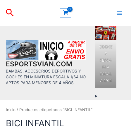
Ir
Buscar
al
contenido
Main
Men
COCHE
S
FERRA
ESPORTSVIAN.COM
RI A
BAMBAS, ACCESORIOS DEPORTIVOS Y
ESCAL
COCHES EN MINIATURA ESCALA 1/64 NO
A 1/64
APTOS PARA MENORES DE 4 AÑOS
Inicio
/ Productos etiquetados “BICI INFANTIL”
BICI INFANTIL