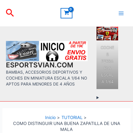
Ir
Buscar
al
contenido
Main
Men
COCHE
S
FERRA
ESPORTSVIAN.COM
RI A
BAMBAS, ACCESORIOS DEPORTIVOS Y
ESCAL
COCHES EN MINIATURA ESCALA 1/64 NO
A 1/64
APTOS PARA MENORES DE 4 AÑOS
Inicio
TUTORIAL
COMO DISTINGUIR UNA BUENA ZAPATILLA DE UNA
MALA