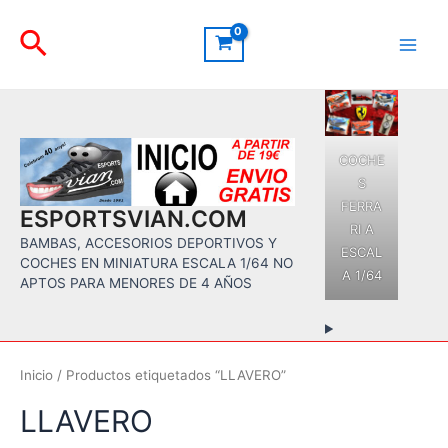
Ir
Buscar
al
contenido
Main
Men
COCHE
S
FERRA
ESPORTSVIAN.COM
RI A
BAMBAS, ACCESORIOS DEPORTIVOS Y
ESCAL
COCHES EN MINIATURA ESCALA 1/64 NO
A 1/64
APTOS PARA MENORES DE 4 AÑOS
Inicio
/ Productos etiquetados “LLAVERO”
LLAVERO