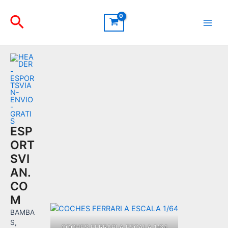
Ir
Buscar
al
contenido
Main
Men
ESP
ORT
SVI
AN.
CO
M
BAMBA
S,
COCHES FERRARI A ESCALA 1/64