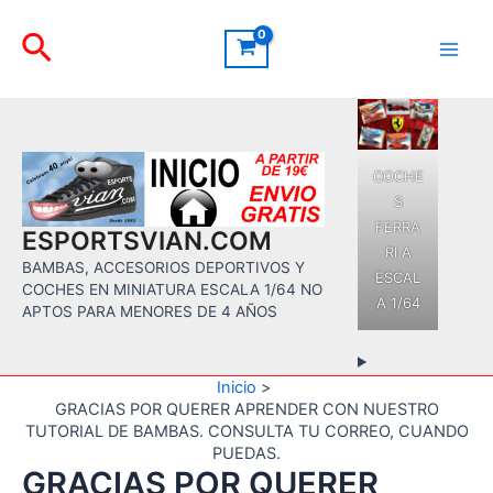
Ir
Buscar
al
contenido
Main
Men
COCHE
S
FERRA
ESPORTSVIAN.COM
RI A
BAMBAS, ACCESORIOS DEPORTIVOS Y
ESCAL
COCHES EN MINIATURA ESCALA 1/64 NO
A 1/64
APTOS PARA MENORES DE 4 AÑOS
Inicio
GRACIAS POR QUERER APRENDER CON NUESTRO
TUTORIAL DE BAMBAS. CONSULTA TU CORREO, CUANDO
PUEDAS.
GRACIAS POR QUERER