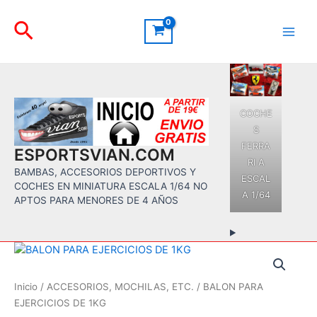
Ir
Buscar
al
contenido
Main
Men
COCHE
S
FERRA
ESPORTSVIAN.COM
RI A
BAMBAS, ACCESORIOS DEPORTIVOS Y
ESCAL
COCHES EN MINIATURA ESCALA 1/64 NO
A 1/64
APTOS PARA MENORES DE 4 AÑOS
Inicio
/
ACCESORIOS, MOCHILAS, ETC.
/ BALON PARA
EJERCICIOS DE 1KG