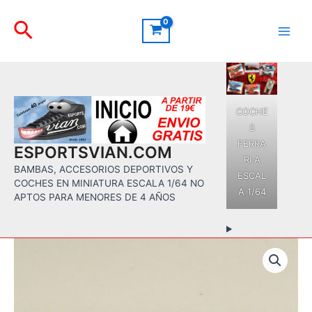
Ir
Buscar
al
contenido
Main
Men
COCHE
S
FERRA
ESPORTSVIAN.COM
RI A
BAMBAS, ACCESORIOS DEPORTIVOS Y
ESCAL
COCHES EN MINIATURA ESCALA 1/64 NO
A 1/64
APTOS PARA MENORES DE 4 AÑOS