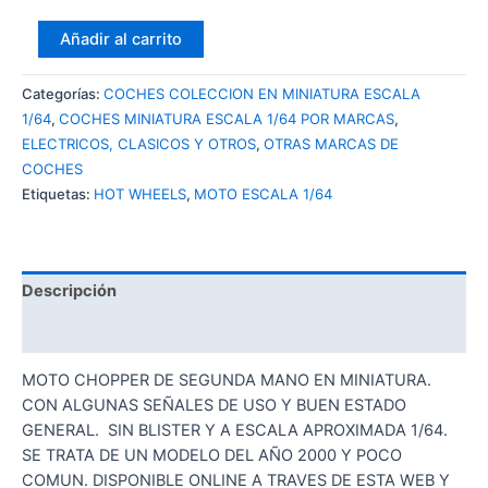
HOT
Añadir al carrito
WHEELS
2000
Categorías:
COCHES COLECCION EN MINIATURA ESCALA
MOTO
1/64
,
COCHES MINIATURA ESCALA 1/64 POR MARCAS
,
BLAST
ELECTRICOS, CLASICOS Y OTROS
,
OTRAS MARCAS DE
LANE
COCHES
cantidad
Etiquetas:
HOT WHEELS
,
MOTO ESCALA 1/64
Descripción
Valoraciones (0)
MOTO CHOPPER DE SEGUNDA MANO EN MINIATURA.
CON ALGUNAS SEÑALES DE USO Y BUEN ESTADO
GENERAL. SIN BLISTER Y A ESCALA APROXIMADA 1/64.
SE TRATA DE UN MODELO DEL AÑO 2000 Y POCO
COMUN. DISPONIBLE ONLINE A TRAVES DE ESTA WEB Y