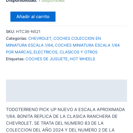
Disponibilidad:
1 disponibles
HOT
Añadir al carrito
WHEELS
52
SKU:
HTC36-N521
CHEVY
Categorías:
CHEVROLET
,
COCHES COLECCION EN
WHITE
MINIATURA ESCALA 1/64
,
COCHES MINIATURA ESCALA 1/64
cantidad
POR MARCAS
,
ELECTRICOS, CLASICOS Y OTROS
Etiquetas:
COCHES DE JUGUETE
,
HOT WHEELS
Descripción
Valoraciones (0)
TODOTERRENO PICK UP NUEVO A ESCALA APROXIMADA
1/64. BONITA REPLICA DE LA CLASICA RANCHERA DE
CHEVROLET. SE TRATA DEL NUMERO 83 DE LA
COLECCION DEL AÑO 2024 Y DEL NUMERO 2 DE LA