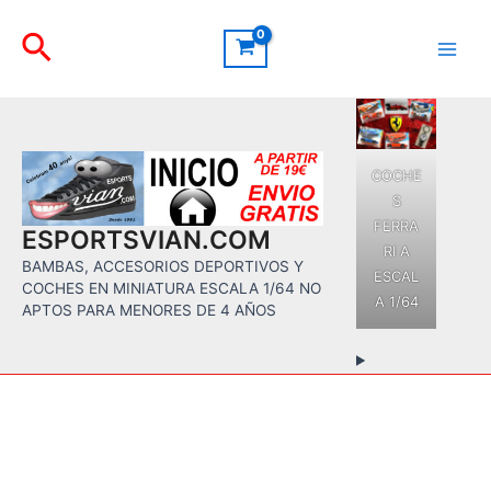
Ir
Buscar
al
contenido
Main
Men
COCHE
S
FERRA
ESPORTSVIAN.COM
RI A
BAMBAS, ACCESORIOS DEPORTIVOS Y
ESCAL
COCHES EN MINIATURA ESCALA 1/64 NO
A 1/64
APTOS PARA MENORES DE 4 AÑOS