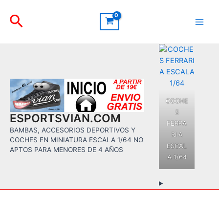
Ir
Buscar
al
contenido
Main
Men
COCHE
S
ESPORTSVIAN.COM
FERRA
BAMBAS, ACCESORIOS DEPORTIVOS Y
RI A
COCHES EN MINIATURA ESCALA 1/64 NO
ESCAL
APTOS PARA MENORES DE 4 AÑOS
A 1/64