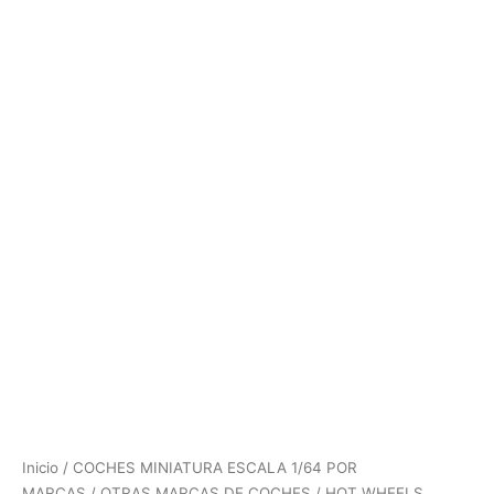
Inicio
/
COCHES MINIATURA ESCALA 1/64 POR
MARCAS
/
OTRAS MARCAS DE COCHES
/ HOT WHEELS