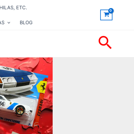
ILAS, ETC.
AS
BLOG
Busc