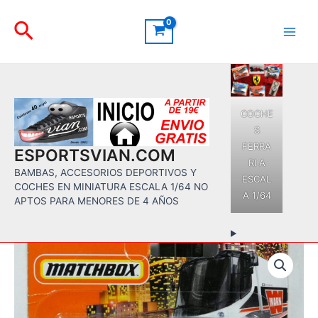
Ir
Buscar
al
contenido
Main
Men
COCHE
S
FERRA
ESPORTSVIAN.COM
RI A
BAMBAS, ACCESORIOS DEPORTIVOS Y
ESCAL
COCHES EN MINIATURA ESCALA 1/64 NO
A 1/64
APTOS PARA MENORES DE 4 AÑOS