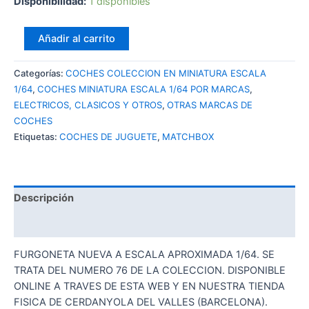
Disponibilidad:
1 disponibles
MATCHBOX
Añadir al carrito
09
INTERNATIONAL
Categorías:
COCHES COLECCION EN MINIATURA ESCALA
eSTAR
1/64
,
COCHES MINIATURA ESCALA 1/64 POR MARCAS
,
cantidad
ELECTRICOS, CLASICOS Y OTROS
,
OTRAS MARCAS DE
COCHES
Etiquetas:
COCHES DE JUGUETE
,
MATCHBOX
Descripción
Valoraciones (0)
FURGONETA NUEVA A ESCALA APROXIMADA 1/64. SE
TRATA DEL NUMERO 76 DE LA COLECCION. DISPONIBLE
ONLINE A TRAVES DE ESTA WEB Y EN NUESTRA TIENDA
FISICA DE CERDANYOLA DEL VALLES (BARCELONA).