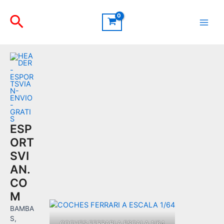
Ir
Buscar
al
contenido
Main
Men
ESP
ORT
SVI
AN.
CO
M
BAMBA
S,
COCHES FERRARI A ESCALA 1/64