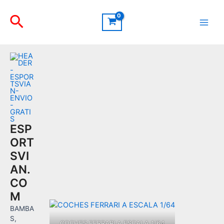
Ir
Buscar
al
contenido
Main
Men
ESP
ORT
SVI
AN.
CO
M
BAMBA
S,
COCHES FERRARI A ESCALA 1/64