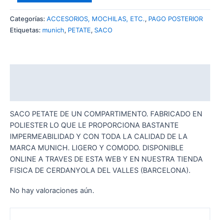
PETATE
MUNICH
Categorías:
ACCESORIOS, MOCHILAS, ETC.
,
PAGO POSTERIOR
GYM
Etiquetas:
munich
,
PETATE
,
SACO
SACK
TEAM
SPORT
BLACK-
Descripción
LIME
Valoraciones (0)
cantidad
SACO PETATE DE UN COMPARTIMENTO. FABRICADO EN
POLIESTER LO QUE LE PROPORCIONA BASTANTE
IMPERMEABILIDAD Y CON TODA LA CALIDAD DE LA
MARCA MUNICH. LIGERO Y COMODO. DISPONIBLE
ONLINE A TRAVES DE ESTA WEB Y EN NUESTRA TIENDA
FISICA DE CERDANYOLA DEL VALLES (BARCELONA).
No hay valoraciones aún.