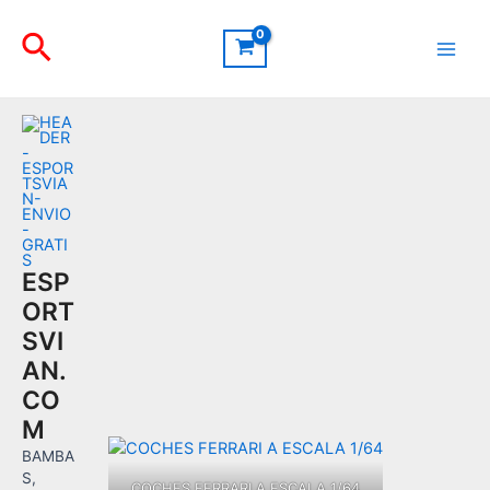
Ir
Buscar
al
contenido
Main
Men
ESP
ORT
SVI
AN.
CO
M
BAMBA
S,
COCHES FERRARI A ESCALA 1/64