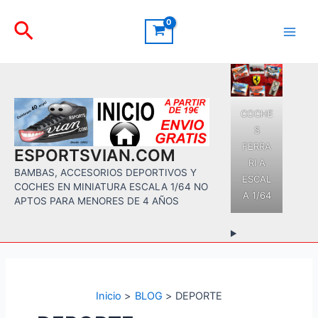
Ir
Buscar
al
contenido
Main
Men
COCHE
S
FERRA
ESPORTSVIAN.COM
RI A
BAMBAS, ACCESORIOS DEPORTIVOS Y
ESCAL
COCHES EN MINIATURA ESCALA 1/64 NO
A 1/64
APTOS PARA MENORES DE 4 AÑOS
Inicio
BLOG
DEPORTE