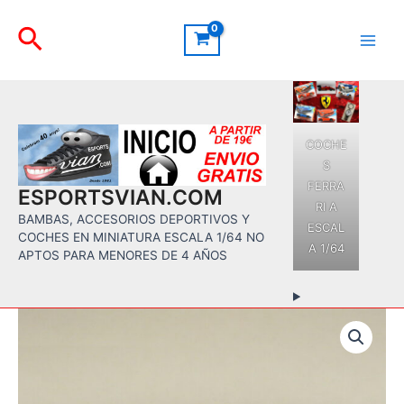
Ir
Buscar
al
contenido
Main
Men
COCHE
S
FERRA
ESPORTSVIAN.COM
RI A
BAMBAS, ACCESORIOS DEPORTIVOS Y
ESCAL
COCHES EN MINIATURA ESCALA 1/64 NO
A 1/64
APTOS PARA MENORES DE 4 AÑOS