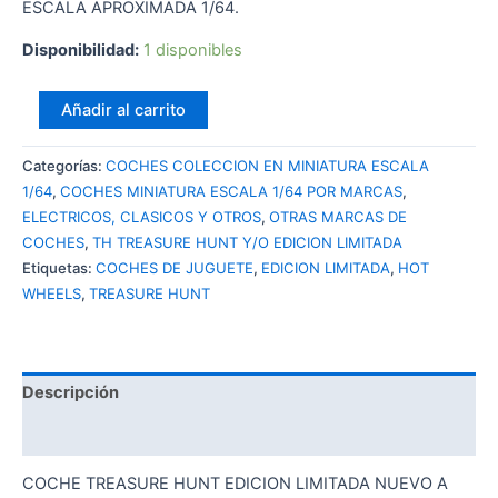
ESCALA APROXIMADA 1/64.
Disponibilidad:
1 disponibles
HOT
Añadir al carrito
WHEELS
TREASURE
Categorías:
COCHES COLECCION EN MINIATURA ESCALA
HUNT
1/64
,
COCHES MINIATURA ESCALA 1/64 POR MARCAS
,
EDICION
ELECTRICOS, CLASICOS Y OTROS
,
OTRAS MARCAS DE
LIMITADA
COCHES
,
TH TREASURE HUNT Y/O EDICION LIMITADA
ARROW
Etiquetas:
COCHES DE JUGUETE
,
EDICION LIMITADA
,
HOT
DYNAMIC
WHEELS
,
TREASURE HUNT
cantidad
Descripción
Valoraciones (0)
COCHE TREASURE HUNT EDICION LIMITADA NUEVO A