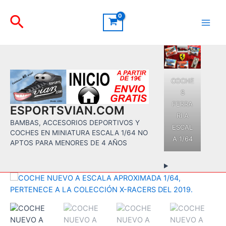
Ir
Buscar
al
contenido
Main
Men
COCHE
S
FERRA
ESPORTSVIAN.COM
RI A
BAMBAS, ACCESORIOS DEPORTIVOS Y
ESCAL
COCHES EN MINIATURA ESCALA 1/64 NO
A 1/64
APTOS PARA MENORES DE 4 AÑOS