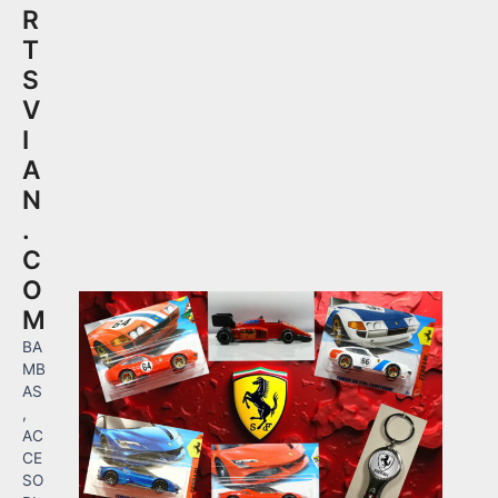
R
T
S
V
I
A
N
.
C
O
M
BA
MB
AS
,
AC
CE
SO