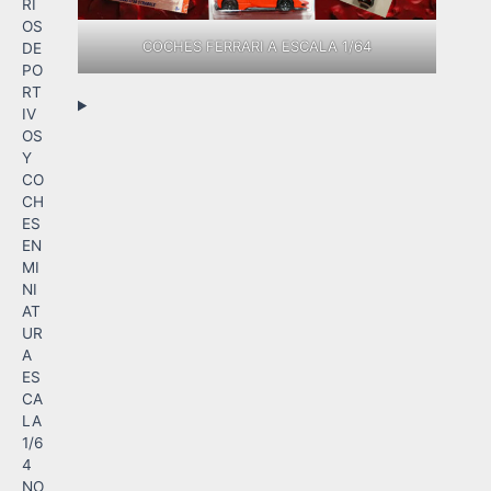
RI
OS
COCHES FERRARI A ESCALA 1/64
DE
PO
RT
IV
OS
Y
CO
CH
ES
EN
MI
NI
AT
UR
A
ES
CA
LA
1/6
4
NO