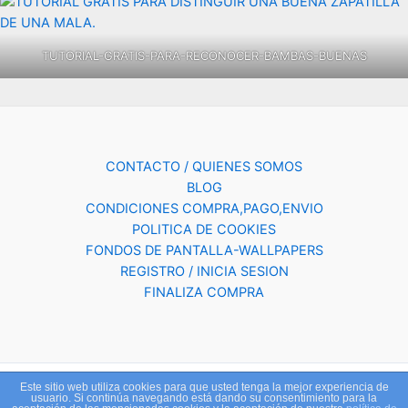
TUTORIAL-GRATIS-PARA-RECONOCER-BAMBAS-BUENAS
CONTACTO / QUIENES SOMOS
BLOG
CONDICIONES COMPRA,PAGO,ENVIO
POLITICA DE COOKIES
FONDOS DE PANTALLA-WALLPAPERS
REGISTRO / INICIA SESION
FINALIZA COMPRA
Este sitio web utiliza cookies para que usted tenga la mejor experiencia de
Copyright © 2026 ESPORTSVIAN.COM | Powered by
Tema Astra
usuario. Si continúa navegando está dando su consentimiento para la