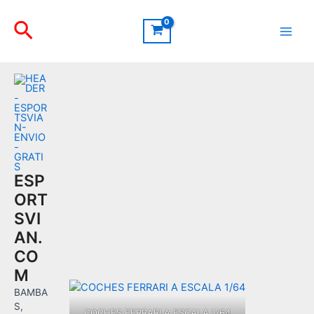
Ir
Buscar
al
contenido
Main
Men
ESP
ORT
SVI
AN.
CO
M
BAMBA
S,
COCHES FERRARI A ESCALA 1/64