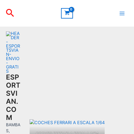
Ir
Buscar
al
contenido
Main
Men
ESP
ORT
SVI
AN.
CO
M
BAMBA
S,
COCHES FERRARI A ESCALA 1/64