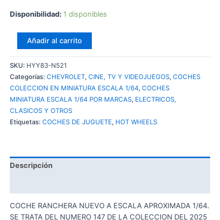
Disponibilidad:
1 disponibles
HOT
Añadir al carrito
WHEELS
CHEVY
SKU:
HYY83-N521
EL
Categorías:
CHEVROLET
,
CINE, TV Y VIDEOJUEGOS
,
COCHES
CAMINO
COLECCION EN MINIATURA ESCALA 1/64
,
COCHES
FAST
MINIATURA ESCALA 1/64 POR MARCAS
,
ELECTRICOS,
AND
CLASICOS Y OTROS
FURIOUS
Etiquetas:
COCHES DE JUGUETE
,
HOT WHEELS
cantidad
Descripción
Valoraciones (0)
COCHE RANCHERA NUEVO A ESCALA APROXIMADA 1/64.
SE TRATA DEL NUMERO 147 DE LA COLECCION DEL 2025