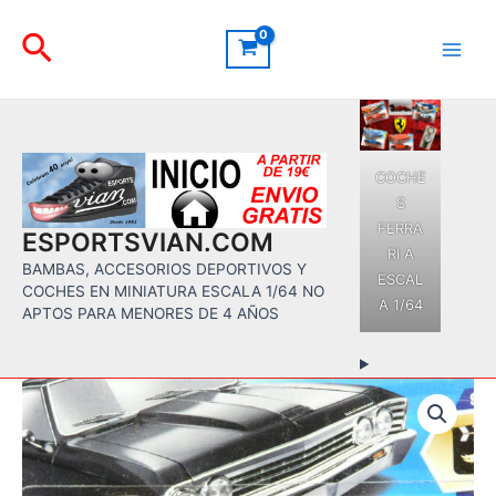
Ir
Buscar
al
contenido
Main
Men
COCHE
S
FERRA
ESPORTSVIAN.COM
RI A
BAMBAS, ACCESORIOS DEPORTIVOS Y
ESCAL
COCHES EN MINIATURA ESCALA 1/64 NO
A 1/64
APTOS PARA MENORES DE 4 AÑOS