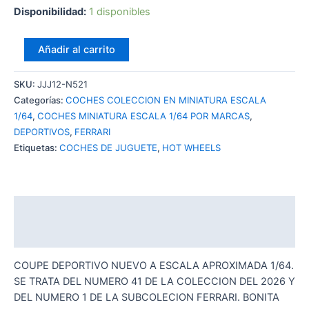
Disponibilidad:
1 disponibles
HOT
Añadir al carrito
WHEELS
FERRARI
SKU:
JJJ12-N521
SF90
Categorías:
COCHES COLECCION EN MINIATURA ESCALA
STRADALE
1/64
,
COCHES MINIATURA ESCALA 1/64 POR MARCAS
,
BLUE
DEPORTIVOS
,
FERRARI
cantidad
Etiquetas:
COCHES DE JUGUETE
,
HOT WHEELS
Descripción
Valoraciones (0)
COUPE DEPORTIVO NUEVO A ESCALA APROXIMADA 1/64.
SE TRATA DEL NUMERO 41 DE LA COLECCION DEL 2026 Y
DEL NUMERO 1 DE LA SUBCOLECION FERRARI. BONITA