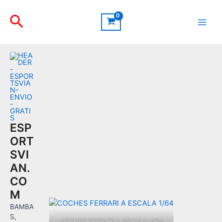
Ir
Buscar
al
contenido
Main
Men
ESP
ORT
SVI
AN.
CO
M
BAMBA
S,
COCHES FERRARI A ESCALA 1/64