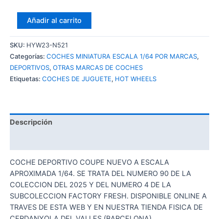
HOT
Añadir al carrito
WHEELS
GORDON
SKU:
HYW23-N521
MURRAY
Categorías:
COCHES MINIATURA ESCALA 1/64 POR MARCAS
,
AUTOMOTIVE
DEPORTIVOS
,
OTRAS MARCAS DE COCHES
T-
Etiquetas:
COCHES DE JUGUETE
,
HOT WHEELS
33
cantidad
Descripción
Valoraciones (0)
COCHE DEPORTIVO COUPE NUEVO A ESCALA
APROXIMADA 1/64. SE TRATA DEL NUMERO 90 DE LA
COLECCION DEL 2025 Y DEL NUMERO 4 DE LA
SUBCOLECCION FACTORY FRESH. DISPONIBLE ONLINE A
TRAVES DE ESTA WEB Y EN NUESTRA TIENDA FISICA DE
CERDANYOLA DEL VALLES (BARCELONA).