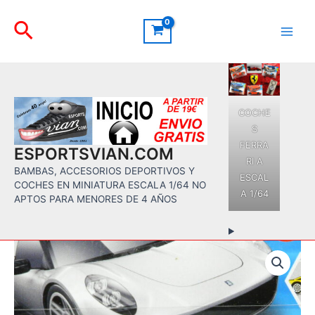
Ir
Buscar
al
contenido
Main
Men
COCHE
S
FERRA
ESPORTSVIAN.COM
RI A
BAMBAS, ACCESORIOS DEPORTIVOS Y
ESCAL
COCHES EN MINIATURA ESCALA 1/64 NO
A 1/64
APTOS PARA MENORES DE 4 AÑOS