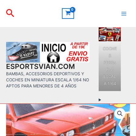
Ir
Buscar
al
contenido
Main
Men
COCHE
S
FERRA
ESPORTSVIAN.COM
RI A
BAMBAS, ACCESORIOS DEPORTIVOS Y
ESCAL
COCHES EN MINIATURA ESCALA 1/64 NO
A 1/64
APTOS PARA MENORES DE 4 AÑOS