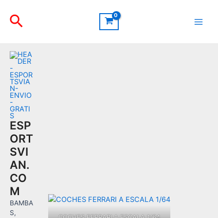
Ir
Buscar
al
contenido
Main
Men
ESP
ORT
SVI
AN.
CO
M
BAMBA
S,
COCHES FERRARI A ESCALA 1/64