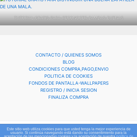
TUTORIAL-GRATIS-PARA-RECONOCER-BAMBAS-BUENAS
CONTACTO / QUIENES SOMOS
BLOG
CONDICIONES COMPRA,PAGO,ENVIO
POLITICA DE COOKIES
FONDOS DE PANTALLA-WALLPAPERS
REGISTRO / INICIA SESION
FINALIZA COMPRA
Este sitio web utiliza cookies para que usted tenga la mejor experiencia de
Copyright © 2026 ESPORTSVIAN.COM | Powered by
Tema Astra
usuario. Si continúa navegando está dando su consentimiento para la
aceptación de las mencionadas cookies y la aceptación de nuestra
política de