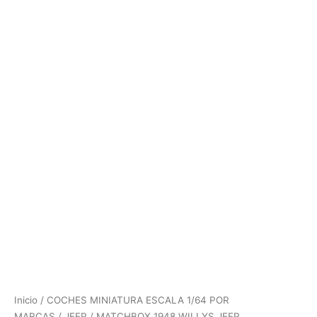
Inicio
/
COCHES MINIATURA ESCALA 1/64 POR
MARCAS
/
JEEP
/ MATCHBOX 1948 WILLYS JEEP