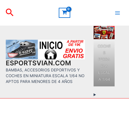
Ir
Buscar
al
contenido
Main
Men
COCHE
S
FERRA
ESPORTSVIAN.COM
RI A
BAMBAS, ACCESORIOS DEPORTIVOS Y
ESCAL
COCHES EN MINIATURA ESCALA 1/64 NO
A 1/64
APTOS PARA MENORES DE 4 AÑOS