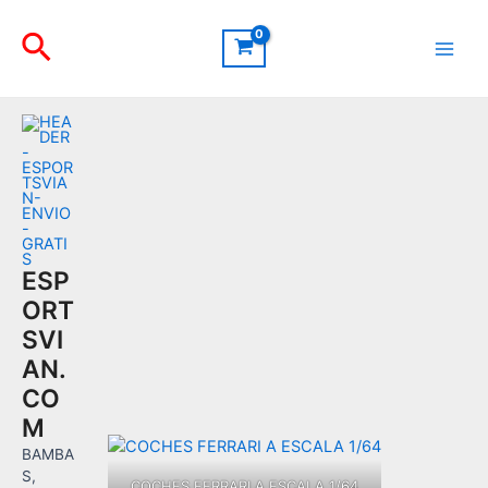
Ir
Buscar
al
contenido
Main
Men
ESP
ORT
SVI
AN.
CO
M
BAMBA
S,
COCHES FERRARI A ESCALA 1/64