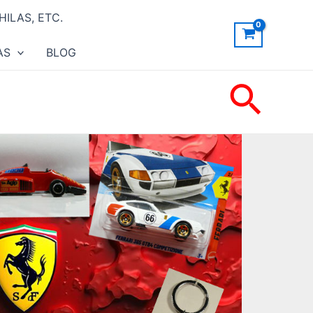
ILAS, ETC.
AS
BLOG
Busc