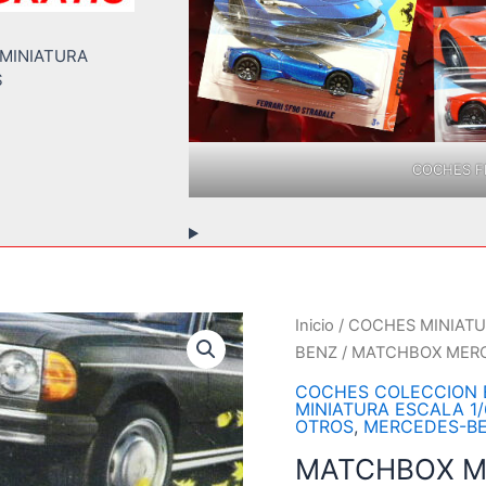
 MINIATURA
S
COCHES FE
Inicio
/
COCHES MINIATU
BENZ
/ MATCHBOX MER
COCHES COLECCION E
MINIATURA ESCALA 1
OTROS
,
MERCEDES-B
MATCHBOX M