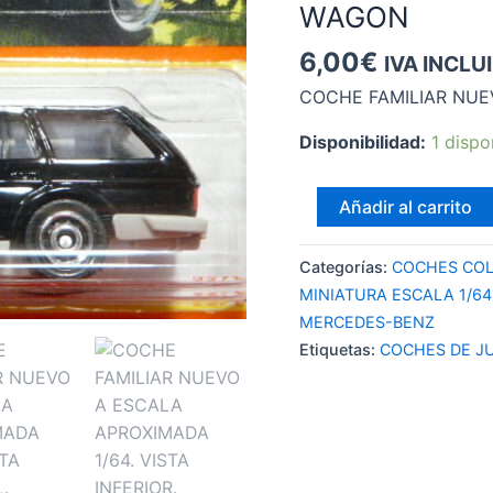
WAGON
6,00
€
IVA INCLU
COCHE FAMILIAR NUE
Disponibilidad:
1 dispo
MATCHBOX
Añadir al carrito
MERCEDES-
BENZ
Categorías:
COCHES COL
W123
MINIATURA ESCALA 1/6
WAGON
MERCEDES-BENZ
cantidad
Etiquetas:
COCHES DE J