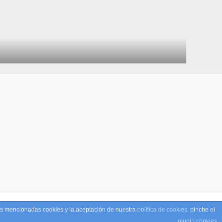
las mencionadas cookies y la aceptación de nuestra
política de cookies
, pinche el
a WordPress
plugin cookies