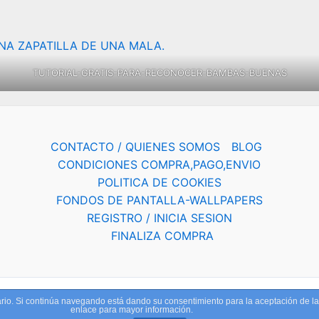
TUTORIAL-GRATIS-PARA-RECONOCER-BAMBAS-BUENAS
CONTACTO / QUIENES SOMOS
BLOG
CONDICIONES COMPRA,PAGO,ENVIO
POLITICA DE COOKIES
FONDOS DE PANTALLA-WALLPAPERS
REGISTRO / INICIA SESION
FINALIZA COMPRA
suario. Si continúa navegando está dando su consentimiento para la aceptación de 
 © 2026 ESPORTSVIAN.COM | Powered by
Tema Astra par
enlace para mayor información.