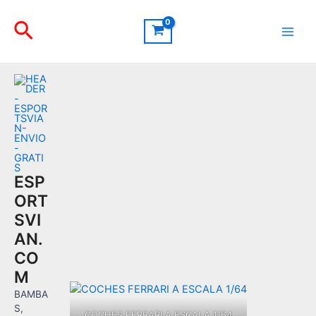
Ir
Buscar
al
contenido
Main
Men
ESP
ORT
SVI
AN.
CO
M
BAMBA
S,
COCHES FERRARI A ESCALA 1/64