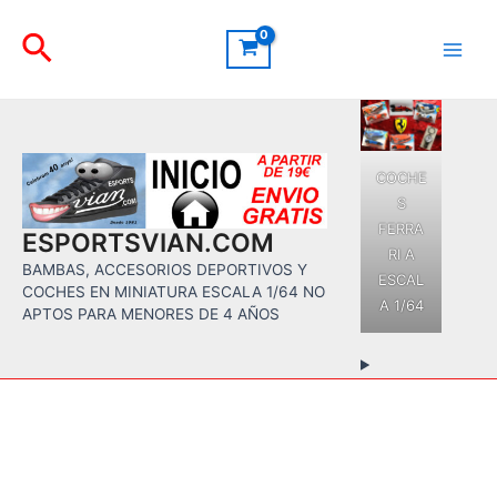
Ir
Buscar
al
contenido
Main
Men
COCHE
S
FERRA
ESPORTSVIAN.COM
RI A
BAMBAS, ACCESORIOS DEPORTIVOS Y
ESCAL
COCHES EN MINIATURA ESCALA 1/64 NO
A 1/64
APTOS PARA MENORES DE 4 AÑOS