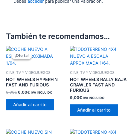
Debes
acceder
para publicar una valoración.
También te recomendamos…
¡Oferta!
¡Oferta!
CINE, TV Y VIDEOJUEGOS
CINE, TV Y VIDEOJUEGOS
HOT WHEELS HYPERFIN
HOT WHEELS RALLY BAJA
FAST AND FURIOUS
CRAWLER FAST AND
FURIOUS
El
El
9,00
€
6,00
€
IVA INCLUIDO
precio
precio
9,00
€
IVA INCLUIDO
original
actual
Añadir al carrito
era:
es:
Añadir al carrito
9,00€.
6,00€.