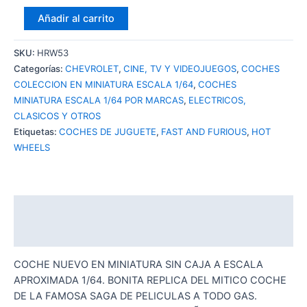
HOT
Añadir al carrito
WHEELS
65
SKU:
HRW53
CHEVY
Categorías:
CHEVROLET
,
CINE, TV Y VIDEOJUEGOS
,
COCHES
IMPALA
COLECCION EN MINIATURA ESCALA 1/64
,
COCHES
FAST
MINIATURA ESCALA 1/64 POR MARCAS
,
ELECTRICOS,
AND
CLASICOS Y OTROS
FURIOUS
Etiquetas:
COCHES DE JUGUETE
,
FAST AND FURIOUS
,
HOT
cantidad
WHEELS
Descripción
Valoraciones (0)
COCHE NUEVO EN MINIATURA SIN CAJA A ESCALA
APROXIMADA 1/64. BONITA REPLICA DEL MITICO COCHE
DE LA FAMOSA SAGA DE PELICULAS A TODO GAS.