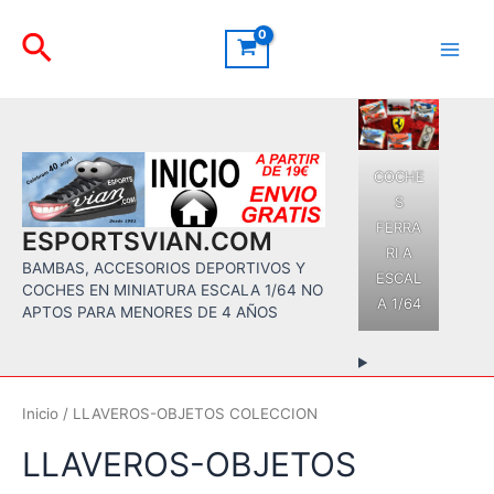
Ir
Buscar
al
contenido
Main
Men
COCHE
S
FERRA
ESPORTSVIAN.COM
RI A
BAMBAS, ACCESORIOS DEPORTIVOS Y
ESCAL
COCHES EN MINIATURA ESCALA 1/64 NO
A 1/64
APTOS PARA MENORES DE 4 AÑOS
Inicio
/ LLAVEROS-OBJETOS COLECCION
LLAVEROS-OBJETOS