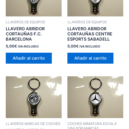
LLAVEROS DE EQUIPOS
LLAVEROS DE EQUIPOS
LLAVERO ABRIDOR
LLAVERO ABRIDOR
CORTAUÑAS F.C.
CORTAUÑAS CENTRE
BARCELONA
ESPORTS SABADELL
5,00
€
5,00
€
IVA INCLUIDO
IVA INCLUIDO
Añadir al carrito
Añadir al carrito
LLAVEROS MARCAS DE COCHES
COCHES MINIATURA ESCALA
1/64 POR MARCAS