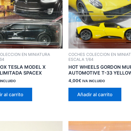
OLECCION EN MINIATURA
COCHES COLECCION EN MINIA
64
ESCALA 1/64
OX TESLA MODEL X
HOT WHEELS GORDON MU
 LIMITADA SPACEX
AUTOMOTIVE T-33 YELLO
4,00
€
 INCLUIDO
IVA INCLUIDO
r al carrito
Añadir al carrito