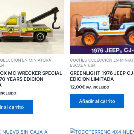
OLECCION EN MINIATURA
COCHES COLECCION EN MINIA
64
ESCALA 1/64
OX MC WRECKER SPECIAL
GREENLIGHT 1976 JEEP CJ
 70 YEARS EDICION
EDICION LIMITADA
A
12,00
€
IVA INCLUIDO
 INCLUIDO
Añadir al carrito
r al carrito