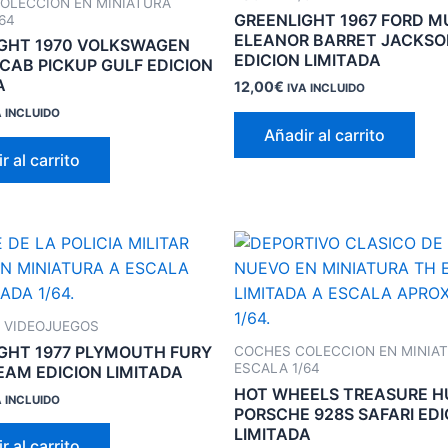
OLECCION EN MINIATURA
GREENLIGHT 1967 FORD 
64
ELEANOR BARRET JACKSO
GHT 1970 VOLKSWAGEN
EDICION LIMITADA
CAB PICKUP GULF EDICION
A
12,00
€
IVA INCLUIDO
A INCLUIDO
Añadir al carrito
r al carrito
Y VIDEOJUEGOS
GHT 1977 PLYMOUTH FURY
COCHES COLECCION EN MINIA
ESCALA 1/64
EAM EDICION LIMITADA
HOT WHEELS TREASURE 
A INCLUIDO
PORSCHE 928S SAFARI EDI
LIMITADA
r al carrito