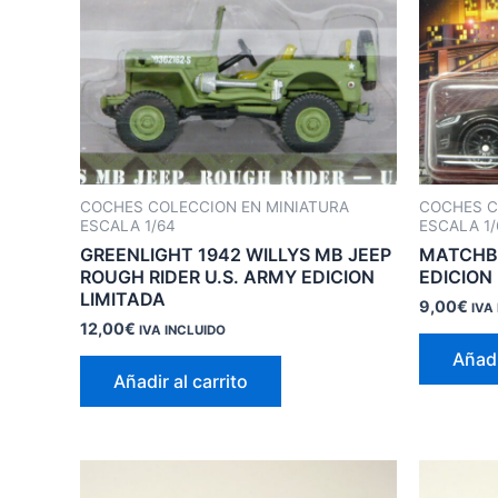
COCHES COLECCION EN MINIATURA
COCHES C
ESCALA 1/64
ESCALA 1/
GREENLIGHT 1942 WILLYS MB JEEP
MATCHB
ROUGH RIDER U.S. ARMY EDICION
EDICION
LIMITADA
9,00
€
IVA
12,00
€
IVA INCLUIDO
Añadi
Añadir al carrito