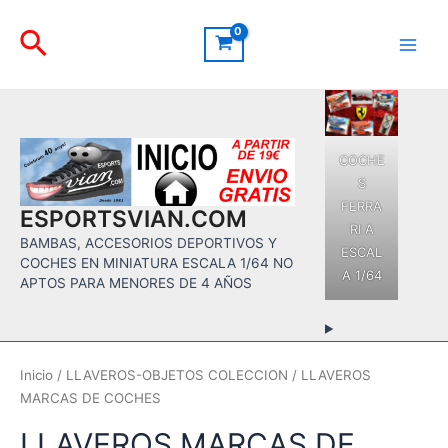
Ir
Buscar
al
contenido
Main
Men
COCHE
S
FERRA
ESPORTSVIAN.COM
RI A
BAMBAS, ACCESORIOS DEPORTIVOS Y
ESCAL
COCHES EN MINIATURA ESCALA 1/64 NO
A 1/64
APTOS PARA MENORES DE 4 AÑOS
Inicio
/
LLAVEROS-OBJETOS COLECCION
/ LLAVEROS
MARCAS DE COCHES
LLAVEROS MARCAS DE