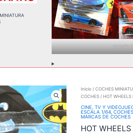
 MINIATURA
S
COCHES FE
Inicio
/
COCHES MINIATU
COCHES
/ HOT WHEELS
CINE, TV Y VIDEOJUE
ESCALA 1/64
,
COCHES
MARCAS DE COCHES
HOT WHEELS