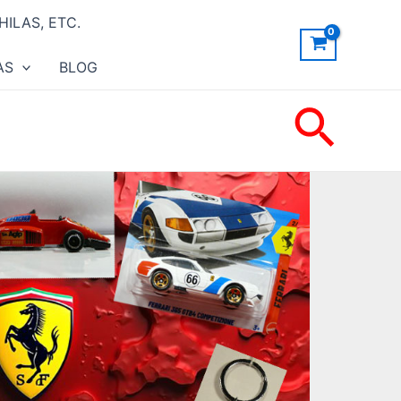
ILAS, ETC.
AS
BLOG
Busc