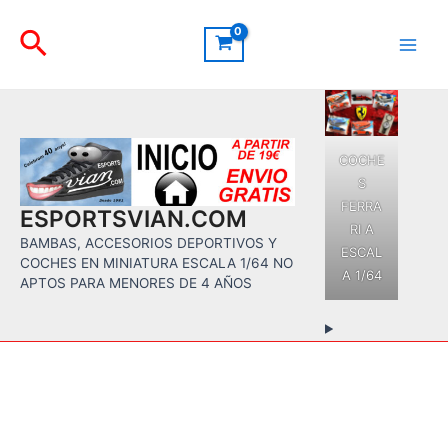
Ir
Buscar
al
contenido
Main
Men
COCHE
S
FERRA
ESPORTSVIAN.COM
RI A
BAMBAS, ACCESORIOS DEPORTIVOS Y
ESCAL
COCHES EN MINIATURA ESCALA 1/64 NO
A 1/64
APTOS PARA MENORES DE 4 AÑOS